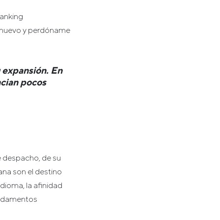
ranking
de nuevo y perdóname
u expansión. En
ncian pocos
e despacho, de su
ana son el destino
dioma, la afinidad
fundamentos