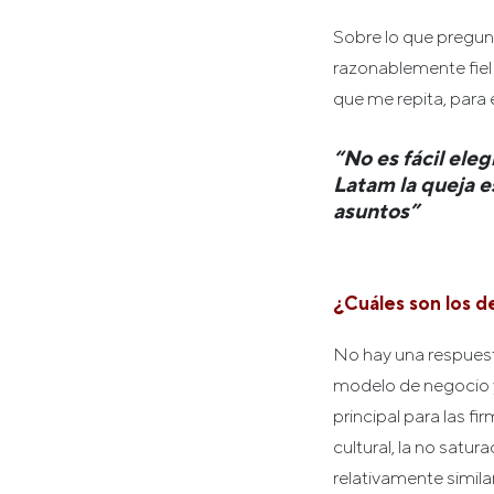
Sobre lo que pregun
razonablemente fiel
que me repita, para
“No es fácil eleg
Latam la queja 
asuntos”
¿Cuáles son los de
No hay una respuest
modelo de negocio y 
principal para las f
cultural, la no sat
relativamente simila