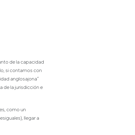
unto de la capacidad
lo, si contamos con
idad anglosajona”
 de la jurisdicción e
les, como un
siguales), llegar a