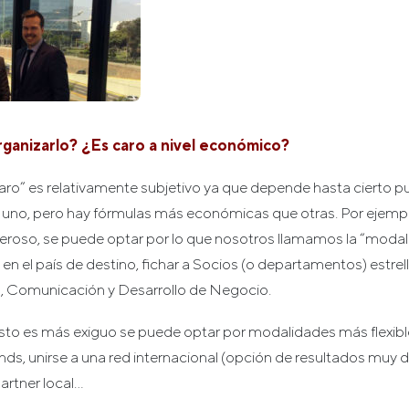
anizarlo? ¿Es caro a nivel económico?
caro” es relativamente subjetivo ya que depende hasta cierto p
uno, pero hay fórmulas más económicas que otras. Por ejemp
roso, se puede optar por lo que nosotros llamamos la “modal
en el país de destino, fichar a Socios (o departamentos) estrella
ng, Comunicación y Desarrollo de Negocio.
sto es más exiguo se puede optar por modalidades más flexib
nds, unirse a una red internacional (opción de resultados muy de
artner local…