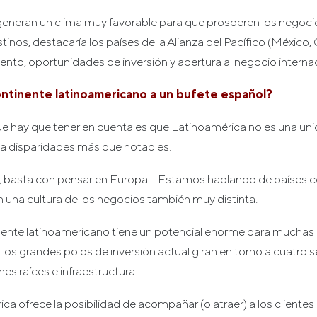
generan un clima muy favorable para que prosperen los negoci
inos, destacaría los países de la Alianza del Pacífico (México,
iento, oportunidades de inversión y apertura al negocio internac
ntinente latinoamericano a un bufete español?
ue hay que tener en cuenta es que Latinoamérica no es una uni
ba disparidades más que notables.
o, basta con pensar en Europa… Estamos hablando de países 
con una cultura de los negocios también muy distinta.
inente latinoamericano tiene un potencial enorme para muchas
. Los grandes polos de inversión actual giran en torno a cuatro s
nes raíces e infraestructura.
ca ofrece la posibilidad de acompañar (o atraer) a los clientes