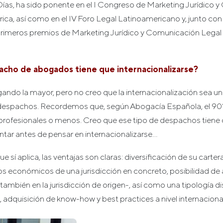
ías, ha sido ponente en el I Congreso de Marketing Jurídico 
ca, así como en el IV Foro Legal Latinoamericano y, junto con 
primeros premios de Marketing Jurídico y Comunicación Legal 
acho de abogados tiene que internacionalizarse?
ndo la mayor, pero no creo que la internacionalización sea un
s despachos. Recordemos que, según Abogacía Española, el 9
profesionales o menos. Creo que ese tipo de despachos tiene 
ntar antes de pensar en internacionalizarse…
ue sí aplica, las ventajas son claras: diversificación de su carte
los económicos de una jurisdicción en concreto, posibilidad de 
–también en la jurisdicción de origen-, así como una tipología d
, adquisición de know-how y best practices a nivel internacional