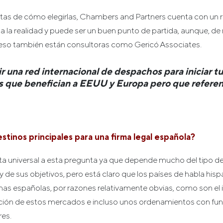
tas de cómo elegirlas, Chambers and Partners cuenta con un 
 a la realidad y puede ser un buen punto de partida, aunque, 
 eso también están consultoras como Gericó Associates.
ir una red internacional de despachos para iniciar t
es que benefician a EEUU y Europa pero que refere
stinos principales para una firma legal española?
a universal a esta pregunta ya que depende mucho del tipo d
de sus objetivos, pero está claro que los países de habla hisp
irmas españolas, por razones relativamente obvias, como son el i
uración de estos mercados e incluso unos ordenamientos con 
res.