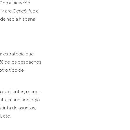
y Comunicación
Marc Gericó, fue el
de habla hispana:
a estrategia que
0% de los despachos
otro tipo de
ra de clientes, menor
atraer una tipología
istinta de asuntos,
, etc.