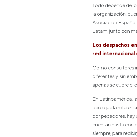
Todo depende de los o
la organización, bue
Asociación Española 
Latam, junto con ma
Los despachos emp
red internacional
Como consultores i
diferentes y, sin em
apenas se cubre el c
En Latinoamérica, l
pero que la referen
por pecadores, hay 
cuentan hasta con p
siempre, para recibir