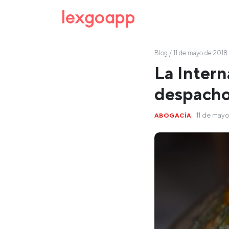
Blog
/ 11 de mayo de 2018
La Intern
despach
· 11 de may
ABOGACÍA