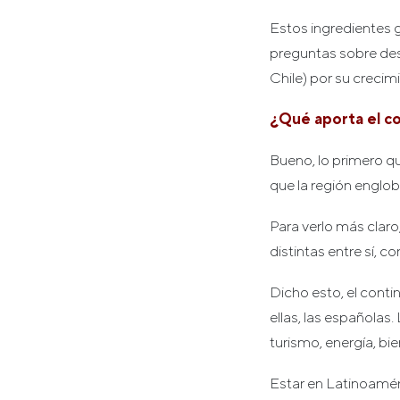
Estos ingredientes 
preguntas sobre dest
Chile) por su crecim
¿Qué aporta el co
Bueno, lo primero q
que la región englo
Para verlo más clar
distintas entre sí, 
Dicho esto, el cont
ellas, las españolas
turismo, energía, bie
Estar en Latinoaméri