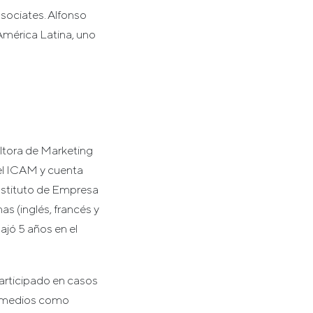
sociates. Alfonso
América Latina, uno
ltora de Marketing
el ICAM y cuenta
nstituto de Empresa
s (inglés, francés y
jó 5 años en el
articipado en casos
n medios como