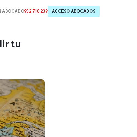
N ABOGADO
932 710 239
ACCESO ABOGADOS
ir tu