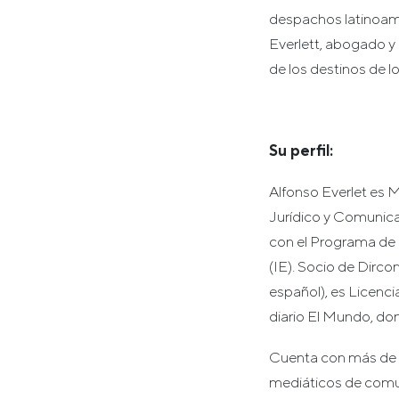
despachos latinoame
Everlett, abogado y 
de los destinos de 
Su perfil:
Alfonso Everlet es 
Jurídico y Comunica
con el Programa de
(IE). Socio de Dirco
español), es Licenc
diario El Mundo, don
Cuenta con más de 1
mediáticos de comu