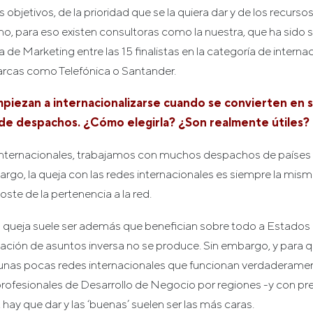
bjetivos, de la prioridad que se la quiera dar y de los recursos
no, para eso existen consultoras como la nuestra, que ha sido 
de Marketing entre las 15 finalistas en la categoría de internac
rcas como Telefónica o Santander.
iezan a internacionalizarse cuando se convierten en s
 de despachos. ¿Cómo elegirla? ¿Son realmente útiles?
nternacionales, trabajamos con muchos despachos de países y
bargo, la queja con las redes internacionales es siempre la mis
oste de la pertenencia a la red.
a queja suele ser además que benefician sobre todo a Estados
ciación de asuntos inversa no se produce. Sin embargo, y para 
unas pocas redes internacionales que funcionan verdaderamen
rofesionales de Desarrollo de Negocio por regiones -y con 
, hay que dar y las ‘buenas’ suelen ser las más caras.