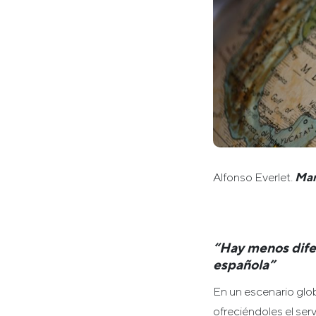
Alfonso Everlet.
Man
“Hay menos difer
española”
En un escenario glo
ofreciéndoles el ser