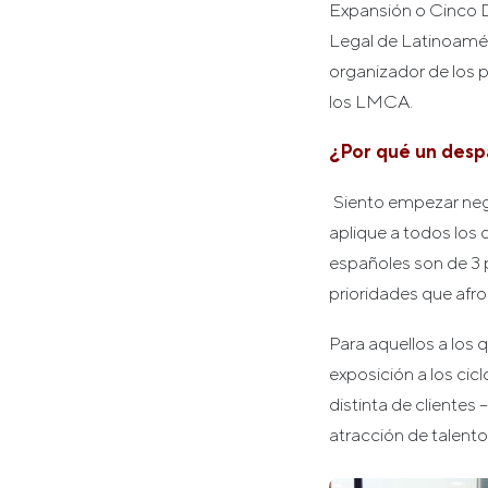
Expansión o Cinco D
Legal de Latinoaméri
organizador de los 
los LMCA.
¿Por qué un desp
Siento empezar nega
aplique a todos lo
españoles son de 3 
prioridades que afro
Para aquellos a los q
exposición a los cic
distinta de clientes 
atracción de talento