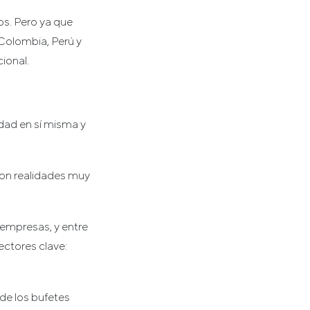
os. Pero ya que
 Colombia, Perú y
ional.
dad en sí misma y
con realidades muy
 empresas, y entre
ectores clave:
 de los bufetes