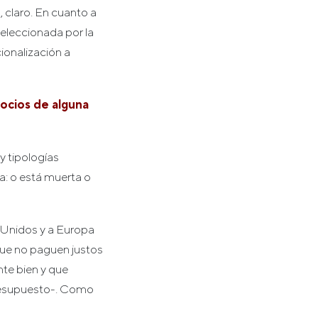
, claro. En cuanto a
seleccionada por la
ionalización a
ocios de alguna
 tipologías
ma: o está muerta o
 Unidos y a Europa
que no paguen justos
te bien y que
presupuesto-. Como