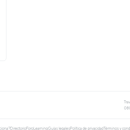
Tra
080
ciona?
Directorio
Foro
Learning
Guías legales
Política de privacidad
Términos y cond