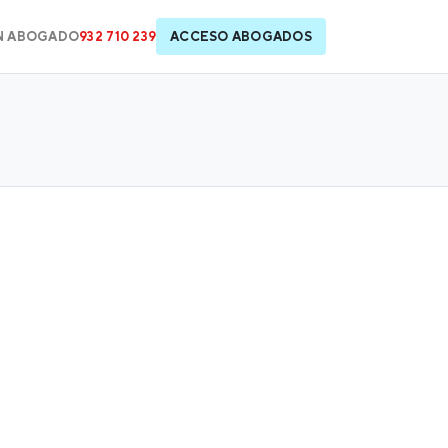
N ABOGADO
932 710 239
ACCESO ABOGADOS