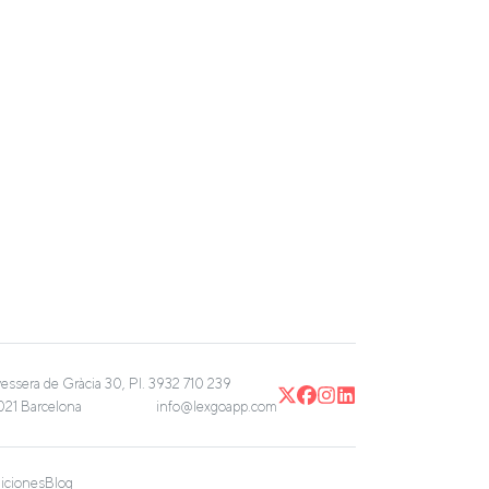
vessera de Gràcia 30, Pl. 3
932 710 239
21 Barcelona
info@lexgoapp.com
iciones
Blog