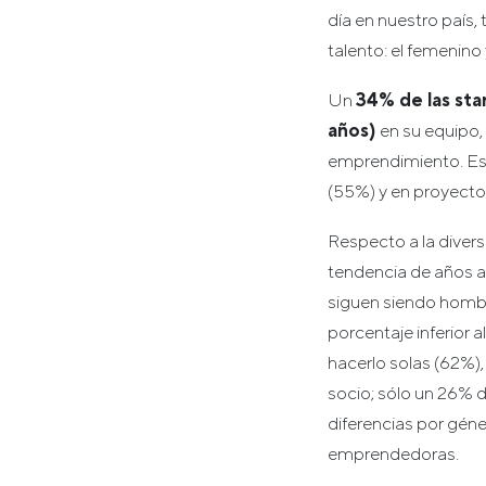
día en nuestro país,
talento: el femenino
Un
34% de las sta
años)
en su equipo, 
emprendimiento. Esto
(55%) y en proyect
Respecto a la divers
tendencia de años a
siguen siendo homb
porcentaje inferior 
hacerlo solas (62%)
socio; sólo un 26% 
diferencias por gén
emprendedoras.