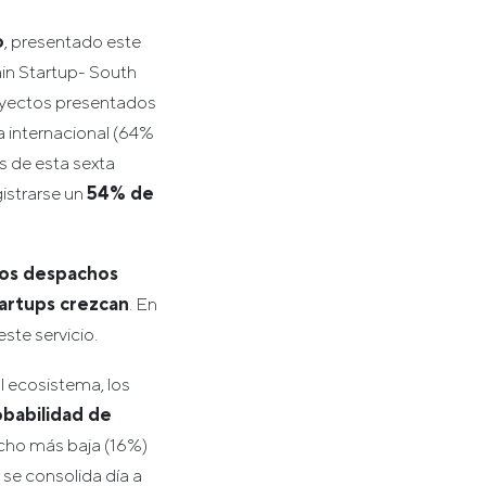
o
, presentado este
in Startup- South
proyectos presentados
a internacional (64%
s de esta sexta
istrarse un
54% de
os despachos
tartups crezcan
. En
te servicio.
 ecosistema, los
obabilidad de
cho más baja (16%)
se consolida día a