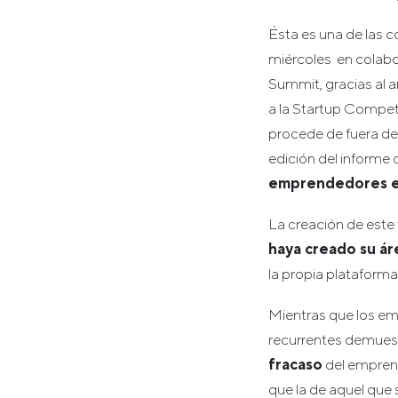
Ésta es una de las 
miércoles en colabo
Summit, gracias al a
a la Startup Compet
procede de fuera de 
edición del informe
emprendedores e
La creación de este
haya creado su ár
la propia plataform
Mientras que los em
recurrentes demuest
fracaso
del empren
que la de aquel que