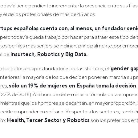
 todavía tiene pendiente incrementar la presencia entre sus filas
 y el de los profesionales de más de 45 años.
rtups españolas cuenta con, al menos, un fundador sen
pero todavía queda trabajo por hacer para atraer este tipo de t
s perfiles más seniors se inclinan, principalmente, por empren
os de
Insurtech, Robotics y Big Data.
idad de los equipos fundadores de las startups, el ‘
gender ga
nteriores: la mayoría de los que deciden poner en marcha su p
res,
sólo un 19% de mujeres en España toma la decisió
al 22% de 2018). A la hora de determinar la fórmula para emprende
, mientras que los hombres se decantan, en mayor proporción, 
decide emprender en solitario. Respecto a los sectores, tambi
ero:
Health, Tercer Sector y Robotics
son los preferidos ent