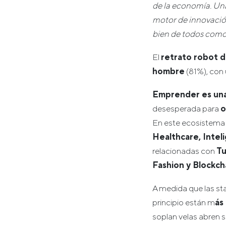
de la economía. Una
motor de innovación
bien de todos como
El
retrato robot 
hombre
(81%), con
Emprender es una
desesperada para
o
En este ecosistema 
Healthcare, Inteli
relacionadas con
Tu
Fashion y Blockch
A medida que las sta
principio están m
ás
soplan velas abren s