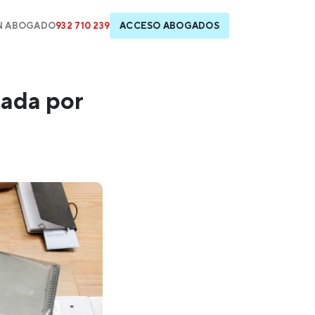
N ABOGADO
932 710 239
ACCESO ABOGADOS
dada por