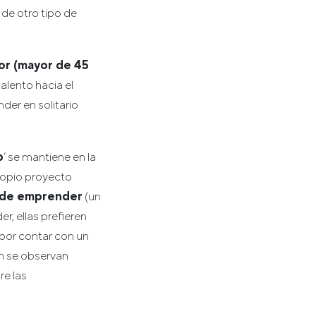
 de otro tipo de
ior (mayor de 45
alento hacia el
der en solitario
p
’ se mantiene en la
ropio proyecto
n de emprender
(un
r, ellas prefieren
por contar con un
én se observan
re las