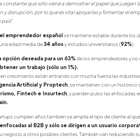
 constante que sólo viene a demostrar el papel que juegan l
 y disrupción, por lo que es vital apoyarlas y fomentar el em
 país
”.
del emprendedor español
se mantiene estable durante los ú
 una edad media de
34 años
y estudios universitarios (
92%
).
 opción deseada para un 63%
de los emprendedores y no 
btener un trabajo (sólo un 1%).
en crecimiento están entrando con mucha fuerza las industria
gencia Artificial y Proptech
, se mantienen con un histórico 
rismo, Fintech e Insurtech
, y pierden pulso las enfocadas 
ain.
rtups cumplen años también se amplía el tipo de cliente al que s
 enfocadas al B2B y sólo se dirigen a un usuario corpora
u negocio a otros posibles clientes. También van reduciendo s