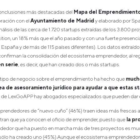
conclusiones más destacadas del
Mapa del Emprendimient
ración con el
Ayuntamiento de Madrid
y elaborado por Spa
nálisis de las cerca de 1.720 startups extraídas de los 3.800 
ition, un 18% más que el año pasado y con una fuerte presenci
España y de más de 115 países diferentes). Los datos extraído
 confirman la consolidación del ecosistema emprendedor, al reg
n serie
, es decir, que han creado dos o más startups.
 tipo de negocio sobre el emprendimiento ha hecho que
much
ea de asesoramiento jurídico para ayudar a que estas s
a de LexGoAPP hay abogados especializados que pueden dar es
prendedores de “nuevo cuño” (46%) traen ideas más frescas al
ran que ya conocen el oficio de emprender, puesto que
la pr
dedor que ha puesto en marcha más de tres proyectos es mu
 sólo ha creado uno (45%).Aunque el ecosistema emprendedor 