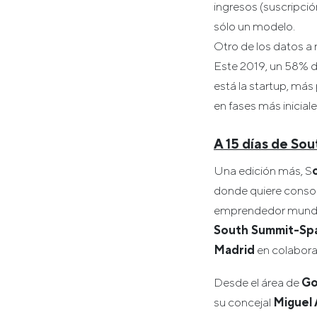
ingresos (suscripción
sólo un modelo.
Otro de los datos a 
Este 2019, un 58% d
está la startup, más
en fases más iniciale
A 15 días de So
Una edición más, S
donde quiere consol
emprendedor mundial
South Summit-Spa
Madrid
en colabor
Desde el área de
Go
su concejal
Miguel