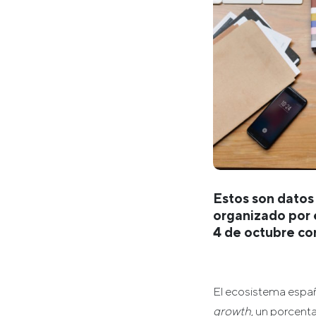
Estos son datos
organizado por 
4 de octubre co
El ecosistema espa
growth
, un porcent