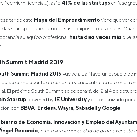
, freemium, licencia…), así el
41% de las startups
en fase gro
resaltar de este
Mapa del Emprendimiento
tiene que ver con
e las startups planea ampliar sus equipos profesionales. Cuan
 potencia su equipo profesional,
hasta diez veces más
que la
s.
uth Summit Madrid 2019
outh Summit Madrid 2019
vuelve a La Nave, un espacio de 
idarse como puente de conexión y encuentro de referencia en
. El próximo South Summit se celebrará, del 2 al 4 de octubre
in Startup
powered by
IE University
y co-organizado por el
ación con
BBVA, Endesa, Wayra, Sabadell y Google
.
bierno de Economía, Innovación y Empleo del Ayuntam
 Ángel Redondo
, insiste «e
n la necesidad de promover este tip