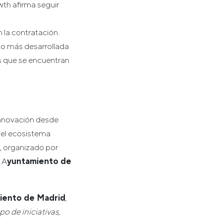
wth afirma seguir
 la contratación.
to más desarrollada
s que se encuentran
innovación desde
 el ecosistema
, organizado por
 A
yuntamiento de
iento de Madrid
,
o de iniciativas,