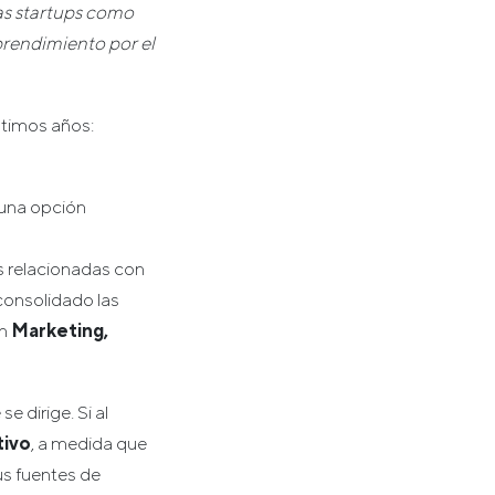
as startups como
prendimiento por el
ltimos años:
una opción
s relacionadas con
consolidado las
en
Marketing,
e dirige. Si al
tivo
, a medida que
us fuentes de