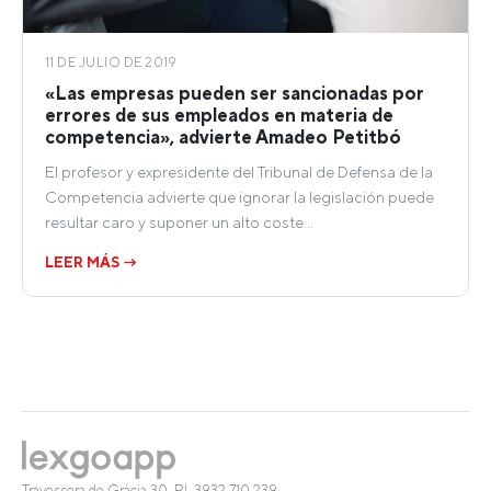
11 DE JULIO DE 2019
«Las empresas pueden ser sancionadas por
errores de sus empleados en materia de
competencia», advierte Amadeo Petitbó
El profesor y expresidente del Tribunal de Defensa de la
Competencia advierte que ignorar la legislación puede
resultar caro y suponer un alto coste…
LEER MÁS →
Travessera de Gràcia 30, Pl. 3
932 710 239