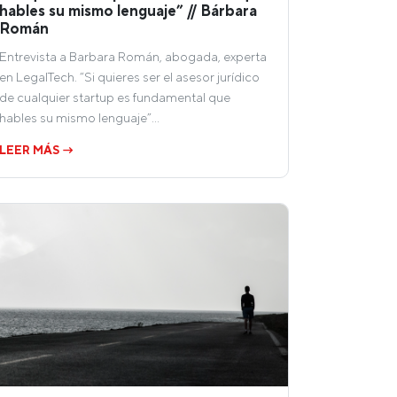
hables su mismo lenguaje” // Bárbara
Román
Entrevista a Barbara Román, abogada, experta
en LegalTech. “Si quieres ser el asesor jurídico
de cualquier startup es fundamental que
hables su mismo lenguaje”…
LEER MÁS →