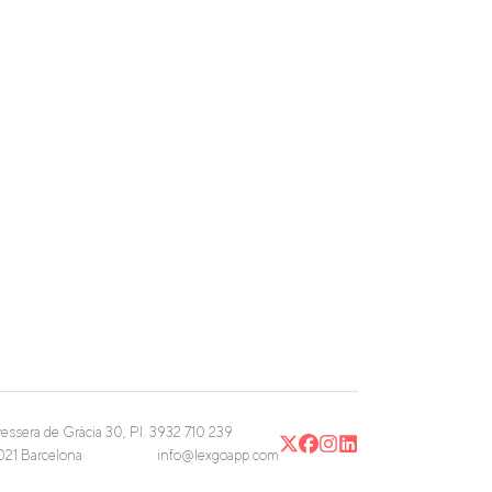
vessera de Gràcia 30, Pl. 3
932 710 239
21 Barcelona
info@lexgoapp.com