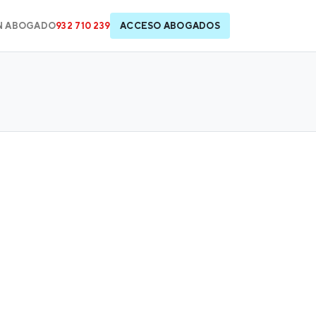
N ABOGADO
932 710 239
ACCESO ABOGADOS