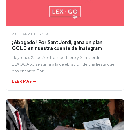
23 DE ABRIL DE 2018
¡Abogado! Por Sant Jordi, gana un plan
GOLD en nuestra cuenta de Instagram
Hoy lunes 23 de Abril, día del Libro y Sant Jordi,
LEXGOApp se suma a la celebración de una fiesta que
nos encanta. Por…
LEER MÁS →