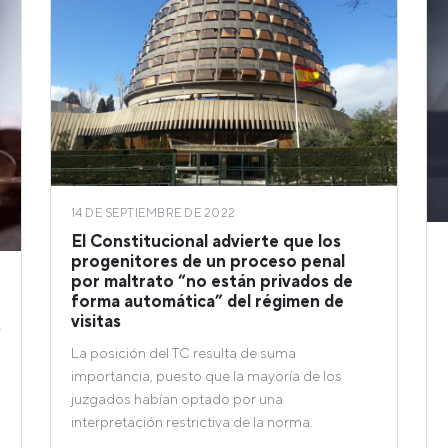
14 DE SEPTIEMBRE DE 2022
El Constitucional advierte que los
progenitores de un proceso penal
por maltrato “no están privados de
forma automática” del régimen de
visitas
s
La posición del TC resulta de suma
importancia, puesto que la mayoría de los
juzgados habían optado por una
interpretación restrictiva de la norma.