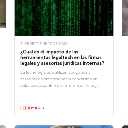
21 DE SEPTIEMBRE DE 2022
¿Cuál es el impacto de las
herramientas legaltech en las firmas
legales y asesorías jurídicas internas?
La tecnología que utilizan abogados y
e
asesores de empresa se ha convertido en
palanca de cambio de su forma de trabajar.
LEER MÁS →