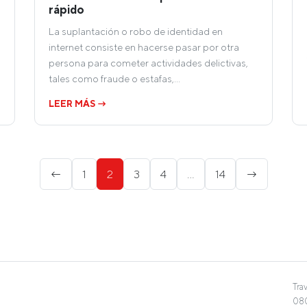
rápido
La suplantación o robo de identidad en
internet consiste en hacerse pasar por otra
persona para cometer actividades delictivas,
tales como fraude o estafas,…
LEER MÁS →
←
1
2
3
4
…
14
→
Tra
080