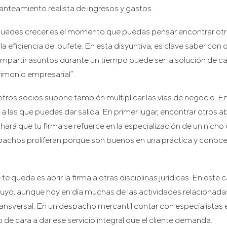
anteamiento realista de ingresos y gastos.
 y puedes crecer es el momento que puedas pensar encontrar otr
la eficiencia del bufete. En esta disyuntiva, es clave saber con 
ompartir asuntos durante un tiempo puede ser la solución de ca
imonio empresarial”.
otros socios supone también multiplicar las vías de negocio. E
 a las que puedes dar salida. En primer lugar, encontrar otro
 hará que tu firma se refuerce en la especialización de un nic
spachos proliferan porque son buenos en una práctica y conoce
te queda es abrir la firma a otras disciplinas jurídicas. En este 
uyo, aunque hoy en día muchas de las actividades relacionad
ansversal. En un despacho mercantil contar con especialistas e
o de cara a dar ese servicio integral que el cliente demanda.