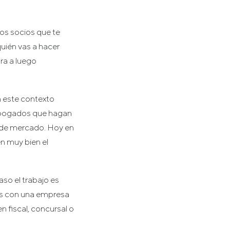
os socios que te
quién vas a hacer
ra a luego
n este contexto
s abogados que hagan
ho de mercado. Hoy en
n muy bien el
caso el trabajo es
as con una empresa
n fiscal, concursal o