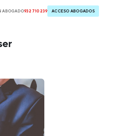
N ABOGADO
932 710 239
ACCESO ABOGADOS
ser