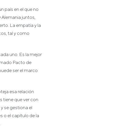
n país en el que no
 Alemania juntos,
rto. La empatía y la
os, tal y como
cada uno. Es la mejor
lamado Pacto de
 puede ser el marco
teja esa relación
s tiene que ver con
y se gestiona el
 o el capítulo de la
.