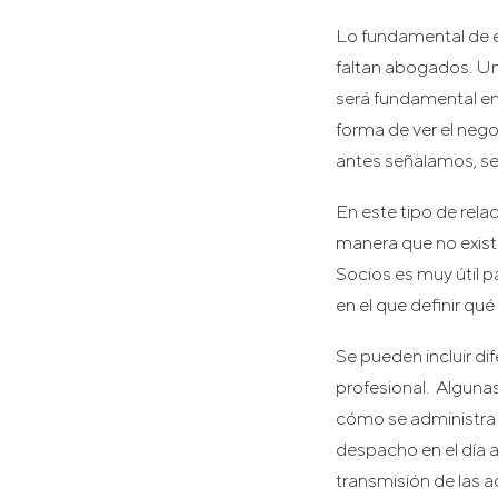
Lo fundamental de e
faltan abogados. U
será fundamental en 
forma de ver el neg
antes señalamos, se
En este tipo de rela
manera que no exist
Socios es muy útil p
en el que definir q
Se pueden incluir di
profesional. Alguna
cómo se administra 
despacho en el día a
transmisión de las a