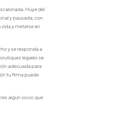
escalonada. Huye del
ional y pausada, con
 vida y meterse en
cho y se responda a
 boutiques legales se
nsión adecuada para
ión tu firma puede
res algún socio que