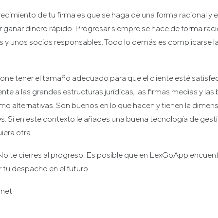
recimiento de tu firma es que se haga de una forma racional y 
r ganar dinero rápido. Progresar siempre se hace de forma rac
os y unos socios responsables. Todo lo demás es complicarse la
.
one tener el tamaño adecuado para que el cliente esté satisfe
ente a las grandes estructuras jurídicas, las firmas medias y las
o alternativas. Son buenos en lo que hacen y tienen la dime
es. Si en este contexto le añades una buena tecnología de gest
iera otra.
o te cierres al progreso. Es posible que en LexGoApp encuent
 tu despacho en el futuro.
rnet