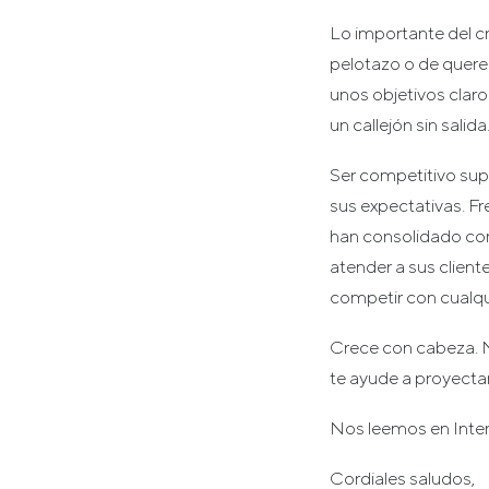
Lo importante del c
pelotazo o de quere
unos objetivos clar
un callejón sin salida
Ser competitivo sup
sus expectativas. Fr
han consolidado com
atender a sus client
competir con cualqu
Crece con cabeza. N
te ayude a proyectar
Nos leemos en Inte
Cordiales saludos,