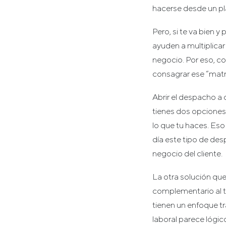
hacerse desde un pl
Pero, si te va bien
ayuden a multiplicar 
negocio. Por eso, c
consagrar ese “matr
Abrir el despacho a 
tienes dos opciones
lo que tu haces. Eso
día este tipo de de
negocio del cliente.
La otra solución que 
complementario al t
tienen un enfoque tr
laboral parece lógic