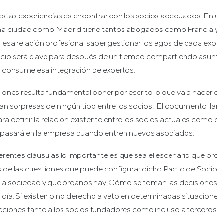
stas experiencias es encontrar con los socios adecuados. En u
na ciudad como Madrid tiene tantos abogados como Francia y
esa relación profesional saber gestionar los egos de cada expe
ocio será clave para después de un tiempo compartiendo asunt
 consume esa integración de expertos.
ciones resulta fundamental poner por escrito lo que va a hacer 
an sorpresas de ningún tipo entre los socios. El documento l
ara definir la relación existente entre los socios actuales como
ué pasará en la empresa cuando entren nuevos asociados.
ferentes cláusulas lo importante es que sea el escenario que pro
s de las cuestiones que puede configurar dicho Pacto de Socio
la sociedad y que órganos hay. Cómo se toman las decisiones 
 día. Si existen o no derecho a veto en determinadas situaciones
cciones tanto a los socios fundadores como incluso a terceros