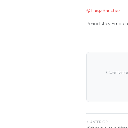
@LuisjaSánchez
Periodista y Empren
Cuéntanos 
← ANTERIOR