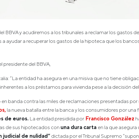
el BBVA y acudiremos a los tribunales a reclamar los gastos de
 ayudar a recuperar los gastos de la hipoteca que los banco
l presidente del BBVA,
zalia: “La entidad ha asegura en una misiva que no tiene obliga
inherentes a los préstamos para vivienda pese a la decisión de
 en banda contra las miles de reclamaciones presentadas por s
os,
la nueva batalla entre la banca y los consumidores por una 
s de euros.
La entidad presidida por
Francisco González
h
jas de sus hipotecados con
una dura carta
en la que asegura 
n judicial de nulidad”
dictada por el Tribunal Supremo “supon