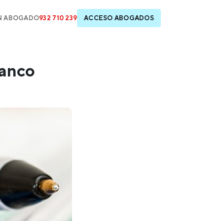
N ABOGADO
932 710 239
ACCESO ABOGADOS
banco