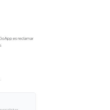
xGoApp es reclamar
o.
.
ecialistas.