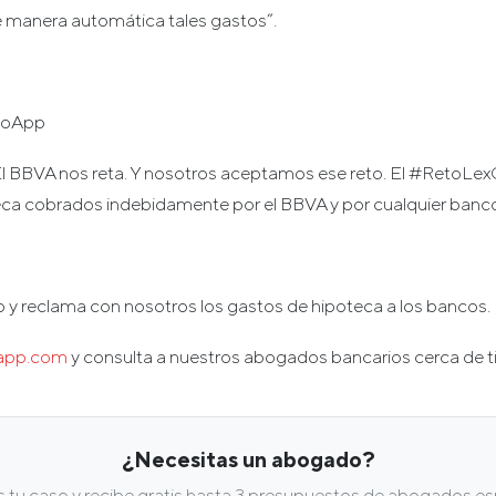
 manera automática tales gastos”.
GoApp
l BBVA nos reta. Y nosotros aceptamos ese reto. El #RetoLe
eca cobrados indebidamente por el BBVA y por cualquier banc
o y reclama con nosotros los gastos de hipoteca a los bancos.
app.com
y consulta a nuestros abogados bancarios cerca de ti
¿Necesitas un abogado?
tu caso y recibe gratis hasta 3 presupuestos de abogados esp