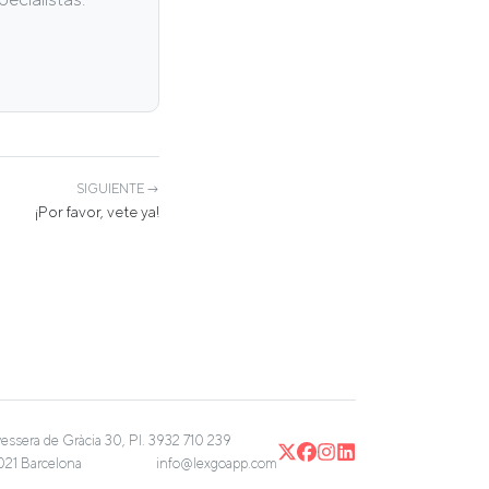
SIGUIENTE →
¡Por favor, vete ya!
vessera de Gràcia 30, Pl. 3
932 710 239
21 Barcelona
info@lexgoapp.com