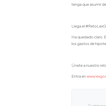
tenga que asumir de
Llega el #RetoLex
Ha quedado claro. E
los gastos de hipot
Únete a nuestro ret
Entra en
www.lexgo
Cuéntanos 