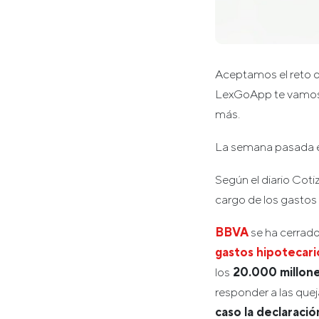
Aceptamos el reto d
LexGoApp te vamos a
más.
La semana pasada e
Según el diario Coti
cargo de los gastos 
BBVA
se ha cerrado
gastos hipotecari
los
20.000 millone
responder a las que
caso la declaració