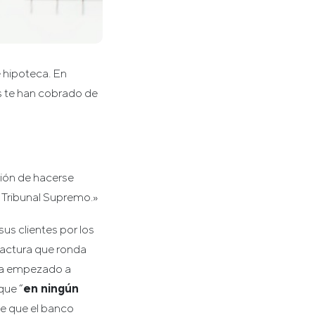
 hipoteca. En
s te han cobrado de
ción de hacerse
l Tribunal Supremo.»
us clientes por los
factura que ronda
a empezado a
que “
en ningún
e que el banco