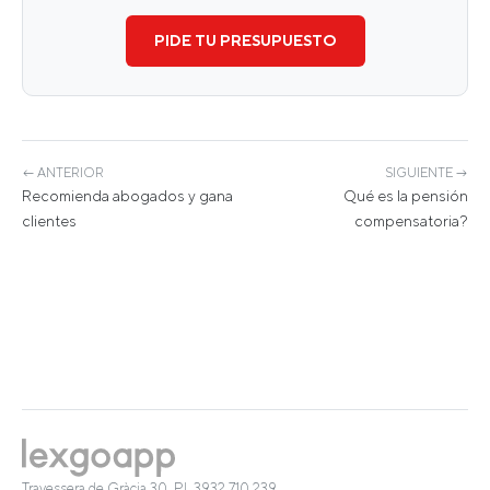
PIDE TU PRESUPUESTO
← ANTERIOR
SIGUIENTE →
Recomienda abogados y gana
Qué es la pensión
clientes
compensatoria?
Travessera de Gràcia 30, Pl. 3
932 710 239