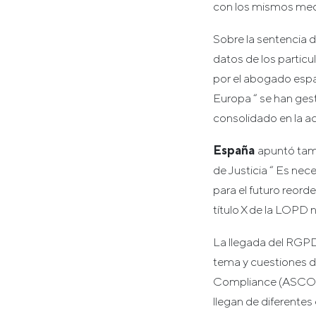
con los mismos medi
Sobre la sentencia d
datos de los partic
por el abogado esp
Europa “ se han ges
consolidado en la ac
España
apuntó tamb
de Justicia “ Es ne
para el futuro reord
título X de la LOPD 
La llegada del RGP
tema y cuestiones d
Compliance (ASCOM) 
llegan de diferente