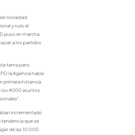
uier sociedad
onal y nulo el
EPD puso en marcha
hacer a los partidos
este tema pero
PD la Agencia había
n primera instancia
e los 4000 asuntos
ionales”.
habían incrementado
a tendencia que se
gar de las 10.000.