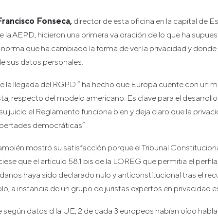
Francisco Fonseca,
director de esta oficina en la capital de 
e la AEPD, hicieron una primera valoración de lo que ha supues
 norma que ha cambiado la forma de ver la privacidad y donde
de sus datos personales.
 la llegada del RGPD “ ha hecho que Europa cuente con un m
ta, respecto del modelo americano. Es clave para el desarroll
su juicio el Reglamento funciona bien y deja claro que la privaci
libertades democráticas”.
ambién mostró su satisfacción porque el Tribunal Constitucion
ese que el articulo 58.1 bis de la LOREG que permitia el perfi
anos haya sido declarado nulo y anticonstitucional tras el rec
lo, a instancia de un grupo de juristas expertos en privacidad 
según datos d la UE, 2 de cada 3 europeos habían oído habla