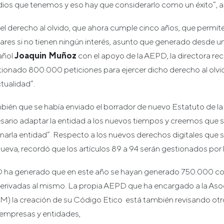
os que tenemos y eso hay que considerarlo como un éxito”, 
el derecho al olvido, que ahora cumple cinco años, que permit
ulares si no tienen ningún interés, asunto que generado desde 
añol
Joaquin Muñoz
con el apoyo de la AEPD, la directora re
tionado 800.000 peticiones para ejercer dicho derecho al olvi
tualidad”.
ién que se había enviado el borrador de nuevo Estatuto de la
cesario adaptar la entidad a los nuevos tiempos y creemos que 
enarla entidad”. Respecto a los nuevos derechos digitales que 
nueva, recordó que los artículos 89 a 94 serán gestionados por
D ha generado que en este año se hayan generado 750.000 co
erivadas al mismo. La propia AEPD que ha encargado a la Aso
la creación de su Código Etico está también revisando otros
s empresas y entidades,