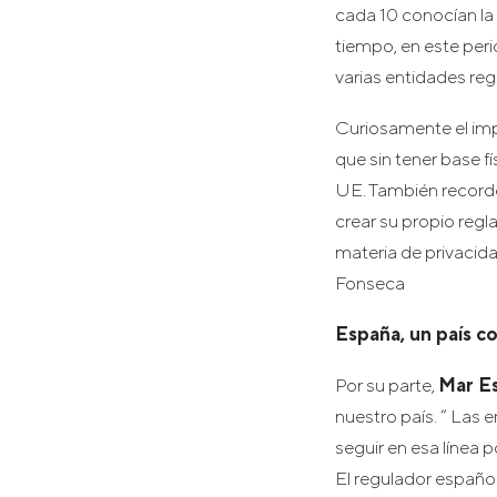
cada 10 conocían la 
tiempo, en este per
varias entidades reg
Curiosamente el imp
que sin tener base f
UE. También record
crear su propio reg
materia de privacid
Fonseca
España, un país c
Por su parte,
Mar E
nuestro país. “ Las
seguir en esa línea 
El regulador españo