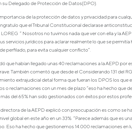
n su Delegado de Protección de Datos(DPO).
importancia de la protección de datos y privacidad para cualq
gratulo que el Tribunal Constitucional declarase anticonstituci
e la LOREG “ Nosotros no tuvimos nada que ver con ella y la A
us servicios jurídicos para aclarar realmente lo que se permitía 
de perfilado, para evita cualquier conflicto”.
rdó que habían llegado unas 40 reclamaciones a la AEPD por 
grave. También comentó que desde el Considerando 131 del RG
iento extrajudicial detal forma que fueran los DPOS los que e
os o reclamaciones con un mes de plazo “eso ha hecho que d
 más del 65% han sido gestionados con éxitos por estos profes
 directora de la AEPD explicó con preocupación es como se 
 nivel global en este año en un 33% “Parece además que es un
po. Eso ha hecho que gestionemos 14.000 reclamaciones en lu