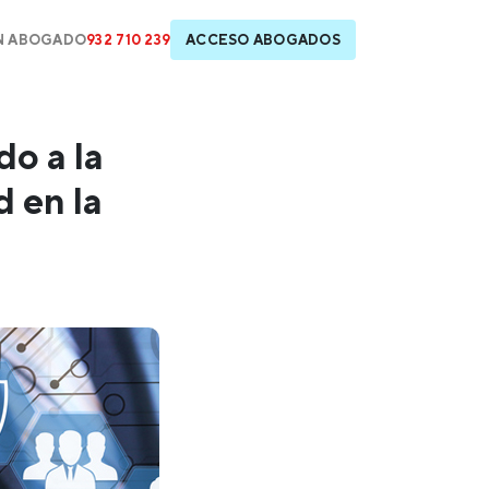
N ABOGADO
932 710 239
ACCESO ABOGADOS
do a la
d en la