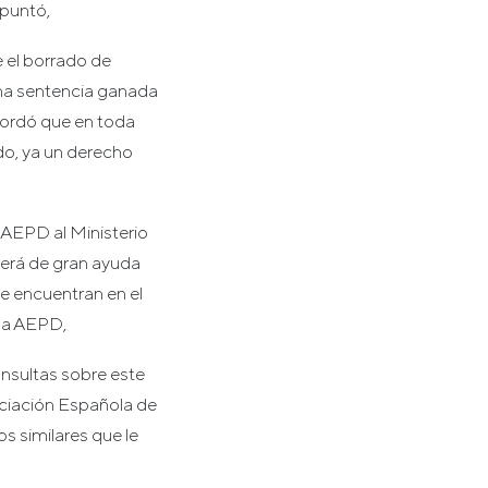
apuntó,
e el borrado de
una sentencia ganada
cordó que en toda
do, ya un derecho
 AEPD al Ministerio
será de gran ayuda
se encuentran en el
 la AEPD,
nsultas sobre este
ciación Española de
 similares que le