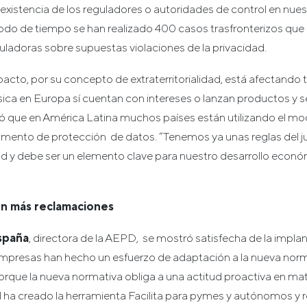
existencia de los reguladores o autoridades de control en nues
iodo de tiempo se han realizado 400 casos trasfronterizos que
uladoras sobre supuestas violaciones de la privacidad.
acto, por su concepto de extraterritorialidad, está afectand
ísica en Europa sí cuentan con intereses o lanzan productos y se
ó que en América Latina muchos países están utilizando el m
lamento de protección de datos. “Tenemos ya unas reglas del j
ad y debe ser un elemento clave para nuestro desarrollo económ
on más reclamaciones
spaña
, directora de la AEPD, se mostró satisfecha de la impl
 empresas han hecho un esfuerzo de adaptación a la nueva nor
porque la nueva normativa obliga a una actitud proactiva en mat
l ha creado la herramienta Facilita para pymes y autónomos 