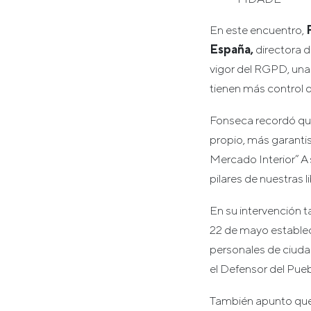
En este encuentro,
España,
directora d
vigor del RGPD, una
tienen más control 
Fonseca recordó que
propio, más garantis
Mercado Interior” A 
pilares de nuestras 
En su intervención t
22 de mayo estableci
personales de ciudad
el Defensor del Pueb
También apunto que 