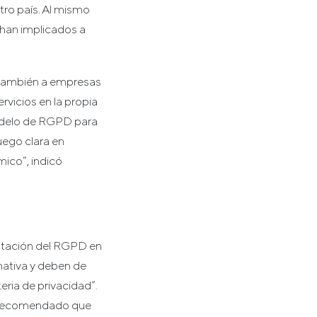
tro país. Al mismo
 han implicados a
o también a empresas
rvicios en la propia
odelo de RGPD para
uego clara en
ico”, indicó
antación del RGPD en
mativa y deben de
eria de privacidad”.
y recomendado que