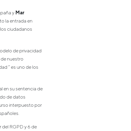
España y
Mar
to la entrada en
 los ciudadanos
odelo de privacidad
o de nuestro
dad “ es uno de los
al en su sentencia de
lado de datos
urso interpuesto por
españoles.
r del RGPD y 6 de