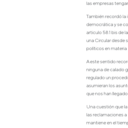
las empresas tenga
También recordó la 
democrática y se con
articulo 58.1 bis d
una Circular desde s
políticos en materia 
A este sentido reco
ninguna de calado 
regulado un procedim
asumieran los asunt
que nos han llegado
Una cuestión que la
las reclamaciones a
mantiene en el tiem