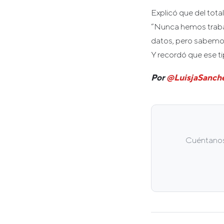
Explicó que del tota
“Nunca hemos traba
datos, pero sabemos 
Y recordó que ese ti
Por
@LuisjaSanch
Cuéntanos 