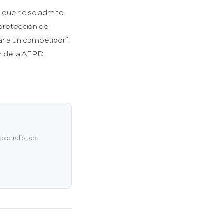
% que no se admite.
protección de
ar a un competidor”.
n de la AEPD.
ecialistas.