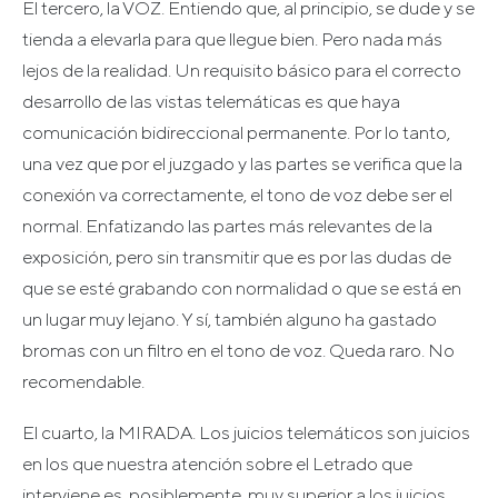
El tercero, la VOZ. Entiendo que, al principio, se dude y se
tienda a elevarla para que llegue bien. Pero nada más
lejos de la realidad. Un requisito básico para el correcto
desarrollo de las vistas telemáticas es que haya
comunicación bidireccional permanente. Por lo tanto,
una vez que por el juzgado y las partes se verifica que la
conexión va correctamente, el tono de voz debe ser el
normal. Enfatizando las partes más relevantes de la
exposición, pero sin transmitir que es por las dudas de
que se esté grabando con normalidad o que se está en
un lugar muy lejano. Y sí, también alguno ha gastado
bromas con un filtro en el tono de voz. Queda raro. No
recomendable.
El cuarto, la MIRADA. Los juicios telemáticos son juicios
en los que nuestra atención sobre el Letrado que
interviene es, posiblemente, muy superior a los juicios