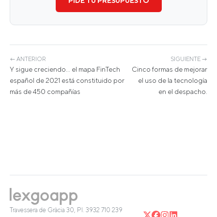
PIDE TU PRESUPUESTO
← ANTERIOR
SIGUIENTE →
Y sigue creciendo… el mapa FinTech
Cinco formas de mejorar
español de 2021 está constituido por
el uso de la tecnología
más de 450 compañías
en el despacho.
Travessera de Gràcia 30, Pl. 3
932 710 239