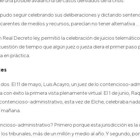
e una posible avalancha de casos derivados de la crisis.
 pudo seguir celebrando sus deliberaciones y dictando senten
, carentes de medios y recursos, parecían no tener alternativa …
 Real Decreto ley, permitió la celebración de juicios telemáticos
uestión de tiempo que algún juez o jueza diera el primer paso 
a en práctica.
tes
 dos. El 11 de mayo, Luis Acayro, un juez de lo contencioso-adm
con éxito la primera vista plenamente virtual. El 1 de junio, Ra
 contencioso-administrativo, esta vez de Elche, celebraba na
a mañana.
ncioso-administrativo? Primero porque esta jurisdicción es la
los tribunales, más de un millón y medio al año. Y segundo, p