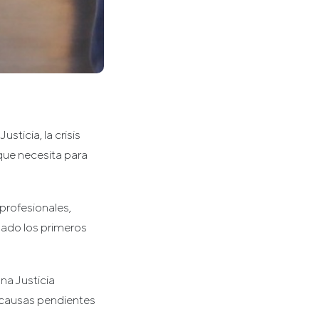
sticia, la crisis
que necesita para
profesionales,
 dado los primeros
una Justicia
 causas pendientes