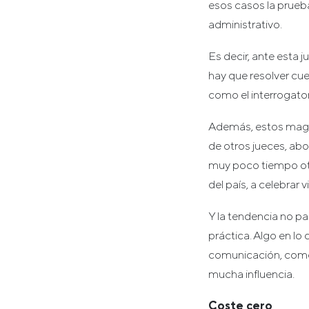
esos casos la prueb
administrativo.
Es decir, ante esta 
hay que resolver cu
como el interrogator
Además, estos magis
de otros jueces, ab
muy poco tiempo otra
del país, a celebrar 
Y la tendencia no pa
práctica. Algo en lo
comunicación, como
mucha influencia.
Coste cero