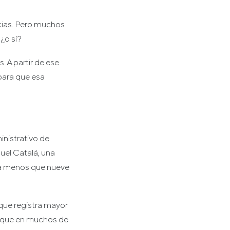
cias. Pero muchos
 ¿o sí?
. A partir de ese
para que esa
inistrativo de
quel Catalá, una
da menos que nueve
 que registra mayor
orque en muchos de