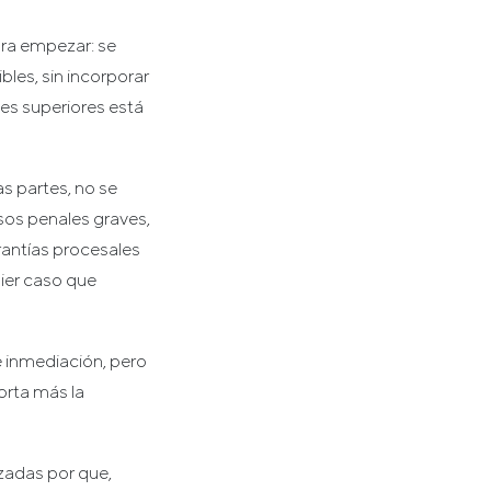
ara empezar: se
bles, sin incorporar
les superiores está
s partes, no se
sos penales graves,
rantías procesales
uier caso que
e inmediación, pero
orta más la
zadas por que,