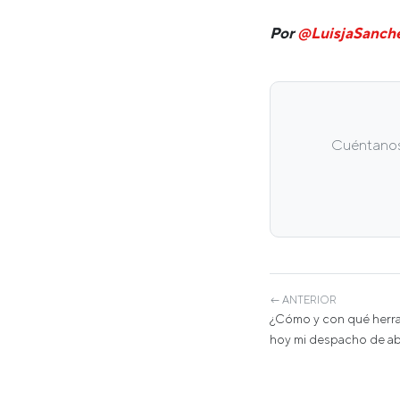
Por
@LuisjaSanch
Cuéntanos 
← ANTERIOR
¿Cómo y con qué herra
hoy mi despacho de 