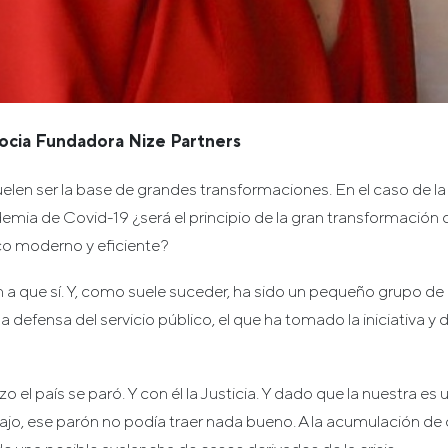
Socia Fundadora Nize Partners
elen ser la base de grandes transformaciones. En el caso de la Ju
emia de Covid-19 ¿será el principio de la gran transformación 
ico moderno y eficiente?
 a que sí. Y, como suele suceder, ha sido un pequeño grupo de 
defensa del servicio público, el que ha tomado la iniciativa y
 el país se paró. Y con él la Justicia. Y dado que la nuestra es 
jo, ese parón no podía traer nada bueno. A la acumulación de