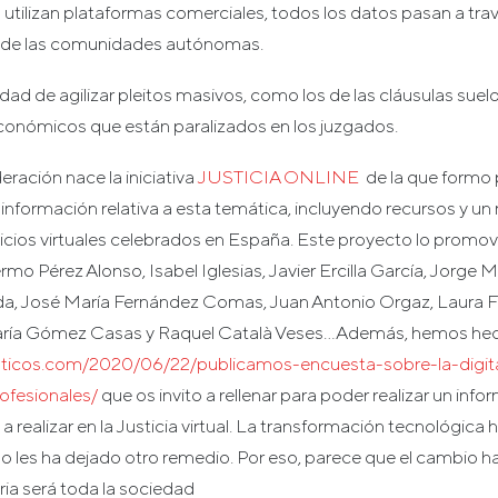
 utilizan plataformas comerciales, todos los datos pasan a tra
l de las comunidades autónomas.
lidad de agilizar pleitos masivos, como los de las cláusulas suelo
onómicos que están paralizados en los juzgados.
eración nace la iniciativa
JUSTICIA ONLINE
de la que formo p
información relativa a esta temática, incluyendo recursos y u
juicios virtuales celebrados en España. Este proyecto lo promo
ermo Pérez Alonso, Isabel Iglesias, Javier Ercilla García, Jorge
da, José María Fernández Comas, Juan Antonio Orgaz, Laura F
ría Gómez Casas y Raquel Català Veses…Además, hemos hec
maticos.com/2020/06/22/publicamos-encuesta-sobre-la-digita
rofesionales/
que os invito a rellenar para poder realizar un info
a realizar en la Justicia virtual. La transformación tecnológica h
s no les ha dejado otro remedio. Por eso, parece que el cambio ha
ria será toda la sociedad