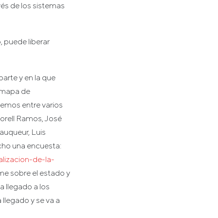
vés de los sistemas
, puede liberar
arte y en la que
n mapa de
vemos entre varios
 Morell Ramos, José
auqueur, Luis
ho una encuesta:
lizacion-de-la-
rme sobre el estado y
a llegado a los
 llegado y se va a