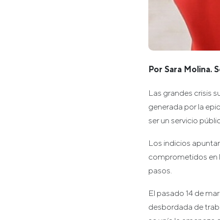
Por Sara Molina. 
Las grandes crisis su
generada por la epid
ser un servicio públ
Los indicios apuntan
comprometidos en la 
pasos.
El pasado 14 de marzo
desbordada de traba