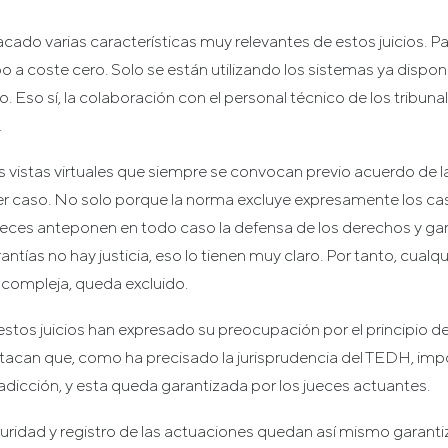
cado varias características muy relevantes de estos juicios. P
o a coste cero. Solo se están utilizando los sistemas ya disponi
. Eso sí, la colaboración con el personal técnico de los tribuna
.
s vistas virtuales que siempre se convocan previo acuerdo de la
uier caso. No solo porque la norma excluye expresamente los ca
ueces anteponen en todo caso la defensa de los derechos y ga
rantías no hay justicia, eso lo tienen muy claro. Por tanto, cualq
 compleja, queda excluido.
stos juicios han expresado su preocupación por el principio d
tacan que, como ha precisado la jurisprudencia del TEDH, imp
adicción, y esta queda garantizada por los jueces actuantes.
uridad y registro de las actuaciones quedan así mismo garanti