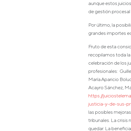
aunque estos juicios
de gestión procesa
Por último, la posibi
grandes importes ec
Fruto de esta consid
recopilamos toda la 
celebración de los 
profesionales: Guill
María Aparicio Bolu
Acayro Sánchez, Ma
https://juiciostele
justicia-y-de-sus-p
las posibles mejoras 
tribunales. La crisi
quedar. La beneficia