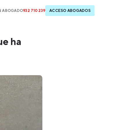
N ABOGADO
932 710 239
ACCESO ABOGADOS
ue ha