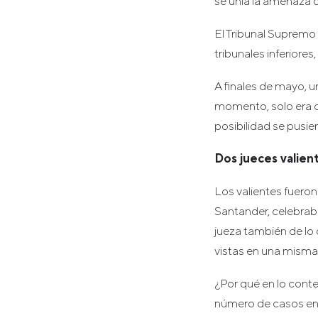
se unía la amenaza d
El Tribunal Supremo
tribunales inferiores
A finales de mayo, un
momento, solo era c
posibilidad se pusier
Dos jueces valien
Los valientes fueron
Santander, celebraba 
jueza también de lo
vistas en una mism
¿Por qué en lo conte
número de casos en 