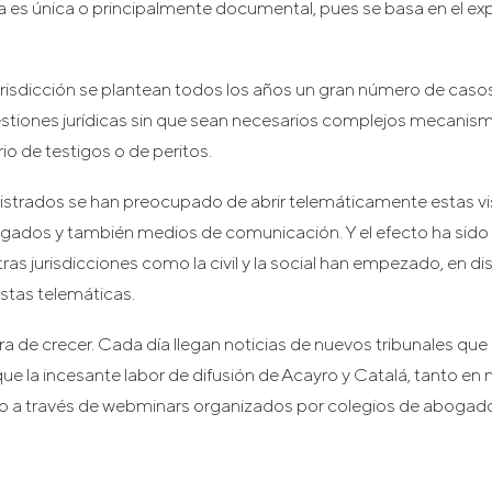
a es única o principalmente documental, pues se basa en el ex
jurisdicción se plantean todos los años un gran número de casos
estiones jurídicas sin que sean necesarios complejos mecanis
io de testigos o de peritos.
trados se han preocupado de abrir telemáticamente estas vis
ogados y también medios de comunicación. Y el efecto ha sido 
s jurisdicciones como la civil y la social han empezado, en dis
vistas telemáticas.
ra de crecer. Cada día llegan noticias de nuevos tribunales que
 que la incesante labor de difusión de Acayro y Catalá, tanto en
 a través de webminars organizados por colegios de abogado