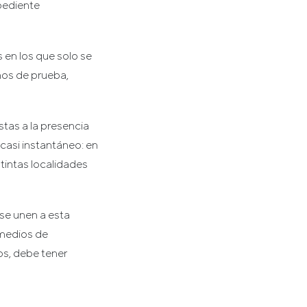
pediente
 en los que solo se
mos de prueba,
tas a la presencia
casi instantáneo: en
tintas localidades
 se unen a esta
 medios de
s, debe tener