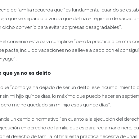
echo de familia recuerda que “es fundamental cuando se esta
eja que se separa o divorcia que defina el régimen de vacacione
n dicho convenio para evitar sorpresas desagradables”.
 el convenio está para cumplirse “pero la práctica dice otra co
se pacta, incluido vacaciones no se lleve a cabo con el consigui
ónyuge”.
 que ya no es delito
 que “como ya ha dejado de ser un delito, ese incumplimiento 
r sin mi hijo quince días, lo máximo que puedo hacer en septi
 pero me he quedado sin mi hijo esos quince días”.
da un cambio normativo “en cuanto a la ejecución del derecho
ejecución en derecho de familia que es para reclamar dinero, 
on el derecho de familia. Al final esta práctica necesita de una