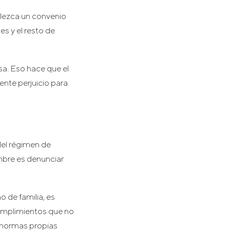
blezca un convenio
s y el resto de
sa. Eso hace que el
ente perjuicio para
del régimen de
embre es denunciar
 de familia, es
cumplimientos que no
s normas propias