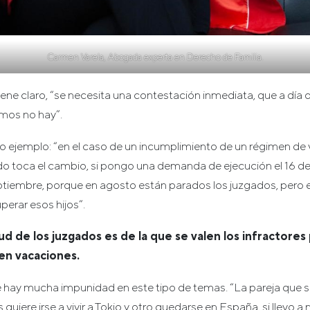
Carmen Varela, Abogada experta en Derecho de Familia.
iene claro, “se necesita una contestación inmediata, que a día d
mos no hay”.
ro ejemplo: “en el caso de un incumplimiento de un régimen de v
do toca el cambio, si pongo una demanda de ejecución el 16 de ju
ptiembre, porque en agosto están parados los juzgados, pero 
perar esos hijos”.
itud de los juzgados es de la que se valen los infractores
 en vacaciones.
 hay mucha impunidad en este tipo de temas. “La pareja que s
s quiere irse a vivir a Tokio y otro quedarse en España, si llevo a 