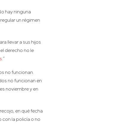
No hay ninguna
e regular un régimen
a llevar a sus hijos
del derecho no le
s
.”
os no funcionan.
ados no funcionan en
o es noviembre y en
recojo, en qué fecha
 con la policía o no