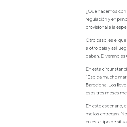
¿Qué hacemos con lo
regulación y en prin
provisional a la esp
Otro caso, es el que
a otro país y así lue
daban. El verano es
En esta circunstanc
“Eso da mucho margen
Barcelona. Los llevo
esos tres meses me d
En este escenario, e
me los entregan. No 
en este tipo de situ