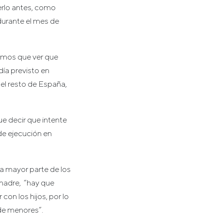
erlo antes, como
 durante el mes de
nemos que ver que
día previsto en
el resto de España,
ue decir que intente
 de ejecución en
la mayor parte de los
madre, “hay que
con los hijos, por lo
 de menores”.