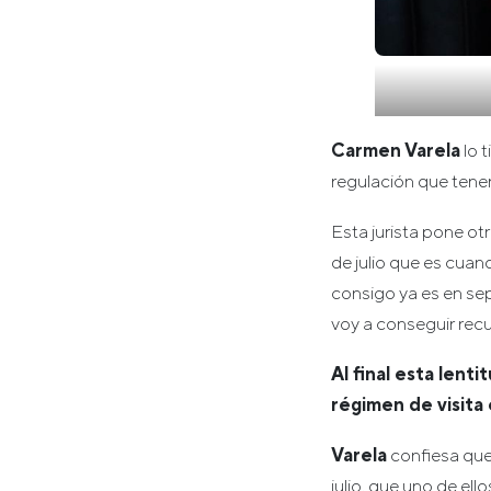
Carmen Varela
lo t
regulación que tene
Esta jurista pone ot
de julio que es cuan
consigo ya es en se
voy a conseguir recu
Al final esta lent
régimen de visita
Varela
confiesa que
julio, que uno de ello