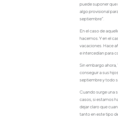
puede suponer que no
algo provisional par
septiembre”.
En el caso de aquell
hacemos. Y en el cas
vacaciones. Hace añ
e intercedían para c
Sin embargo ahora, “
conseguir a sus hijo
septiembre y todo s
Cuando surge una sit
casos, si estamos 
dejar claro que cuan
tanto en este tipo 