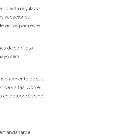
ue no está regulado,
as vacaciones,
e visitas para este
nes de conflicto
mayo será
onsentimiento de sus
 de visitas. Con el
s en octubre Eso no
 demanda tarde