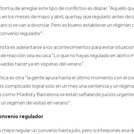
 forma de arreglar este tipo de conflictos es dispar: “Aquello q
en los meses de mayo y abril, que hay que regularlo antes de l
ro si se van a divorciar. Pero es bueno establecer un régimen d
convenio regulador”.
urista es adelantarse a los acontecimientos para evitar situacio
de reacción sea escasa “Lo que no hayas regulado en abril o 
uedas hacer ya en vísperas del verano”.
ctica es otra “la gente apura hasta el último momento con el c
s complicado lograr solo en un mes una sentencia y un régimen
 como Madrid y Barcelona se están señalando juicios urgente
un régimen de visitas en verano”.
convenio regulador
 mejor regular un convenio hasta julio, pero si interpones esa