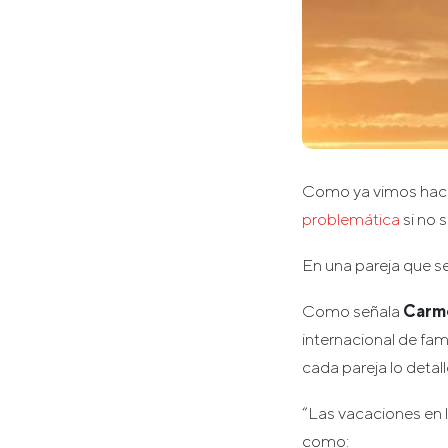
Como ya vimos hace 
problemática
si no 
En una pareja que se
Como señala
Carme
internacional de fam
cada pareja lo detal
“Las vacaciones en l
como: