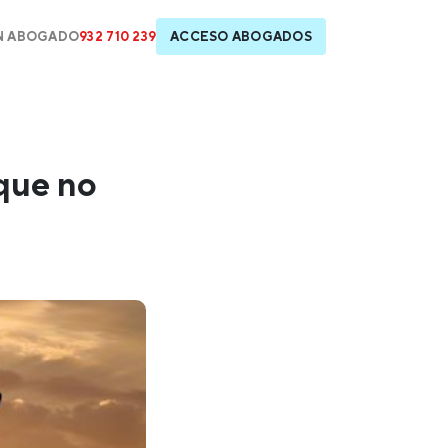
N ABOGADO
932 710 239
ACCESO ABOGADOS
 que no