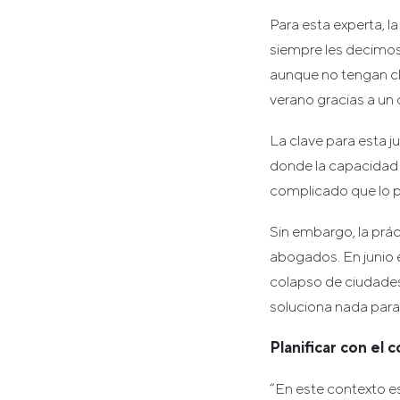
Para esta experta, la
siempre les decimos 
aunque no tengan cla
verano gracias a un 
La clave para esta j
donde la capacidad 
complicado que lo p
Sin embargo, la prá
abogados. En junio e
colapso de ciudades
soluciona nada para 
Planificar con el 
“En este contexto es