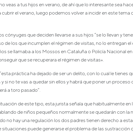
 veas a tus hijos en verano, de ahí que lo interesante sea hac
a cubrir el verano, luego podemos volver a incidir en este tema
os cónyuges que deciden llevarse a sus hijos “se lo llevan y te
o de los que incumplen el régimen de visitas, no lo entregan el 
os se llamaba a los Mossos en Cataluña o Policía Nacional en 
onseguir que se recuperara el régimen de visitas».
esta práctica ha dejado de ser un delito, con lo cual le tienes q
s y si no te vas a quedar sin ellos y habrá que poner un proceso
erá a toro pasado”.
uación de este tipo, esta jurista señala que habitualmente en 
hablando de niños pequeños normalmente se quedarán con la 
do no hay una regulación los dos padres tienen derecho a estar 
de situaciones puede generarse el problema de las sustracción