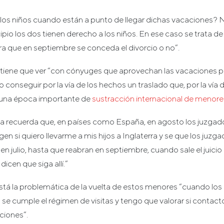
s niños cuando están a punto de llegar dichas vacaciones? 
cipio los dos tienen derecho a los niños. En ese caso se trata d
era que en septiembre se conceda el divorcio o no”.
 tiene que ver “con cónyuges que aprovechan las vacaciones par
go conseguir por la vía de los hechos un traslado que, por la vía 
 una época importante de
sustracción internacional de menore
ia recuerda que, en países como España, en agosto los juzgad
 si quiero llevarme a mis hijos a Inglaterra y se que los juzg
 en julio, hasta que reabran en septiembre, cuando sale el juici
icen que siga allí.”
stá la problemática de la vuelta de estos menores “cuando los 
se cumple el régimen de visitas y tengo que valorar si contacto
aciones”.