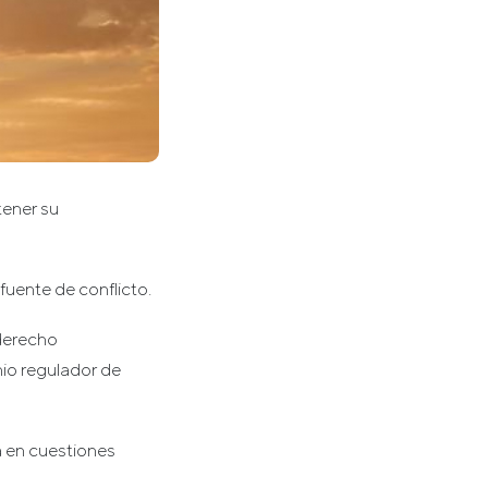
tener su
fuente de conflicto.
 derecho
nio regulador de
a en cuestiones