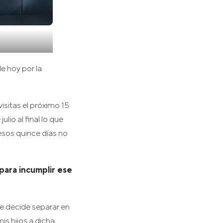
e hoy por la
isitas el próximo 15
lio al final lo que
esos quince días no
 para incumplir ese
e decide separar en
mis hijos a dicha