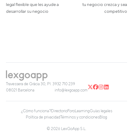
legal flexible que les ayude a
tu negocio crezca y sea
desarrollar su negocio
competitivo
Travessera de Gràcia 30, Pl. 3
932 710 239
08021 Barcelona
info@lexgoapp.com
¿Cómo funciona?
Directorio
Foro
Learning
Guías legales
Política de privacidad
Términos y condiciones
Blog
© 2026 LexGoApp S.L.