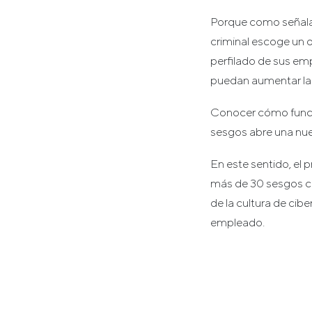
Porque como señal
criminal escoge un o
perfilado de sus em
puedan aumentar las 
Conocer cómo funcio
sesgos abre una nue
En este sentido, el
más de 30 sesgos co
de la cultura de cib
empleado.