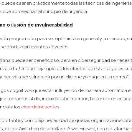
e puede caer en prácticamente todas las técnicas de ingeniería 
 que aprovechan el principio de urgencia.
o o ilusión de invulnerabilidad
stá programado para ser optimista en general y, a menudo, su
 se produzcan eventos adversos.
diana puede ser beneficioso, pero en ciberseguridad se necesita
mpre alerta. Un buen ejemplo de los efectos de este sesgo es 
unca va a ser vulnerada por un clic que yo haga en un correo”.
gos cognitivos que están influyendo de manera automática e ir
e tomamos al día, incluidas abrir correos, hacer clic en enla
cial a los
ciberdelincuentes
.
importante y compleja necesidad de que las organizaciones a
s, desde Aiwin han desarrollado Aiwin Firewall, una plataforma