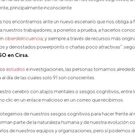
ente, principalmente inconsciente.
 nos encontramos ante un nuevo escenario que nos obliga a 
nuestros trabajadores, a ponerlos a prueba, a hacerlos cono
en
ciberdelincuencia
, y siempre a través de recursos más origina
cos y denostados powerpoints o charlas poco atractivas”. segú
SO en Cirsa.
nos
estudios
e investigaciones, las personas tomamos alreded
al día de las cuales solo 91 son conscientes.
estro cerebro con atajos mentales o sesgos cognitivos, entre 
o clic en un enlace malicioso en un correo que recibimos.
rotegernos de nuestros sesgos cognitivos para hacer frente a
orman parte de la naturaleza humana y de nuestra evolución co
los de nuestros equipos y organizaciones, pero sí podemos d