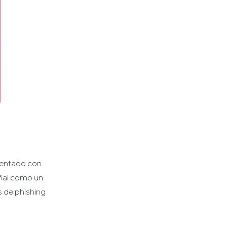
mentado con
eñal como un
s de phishing