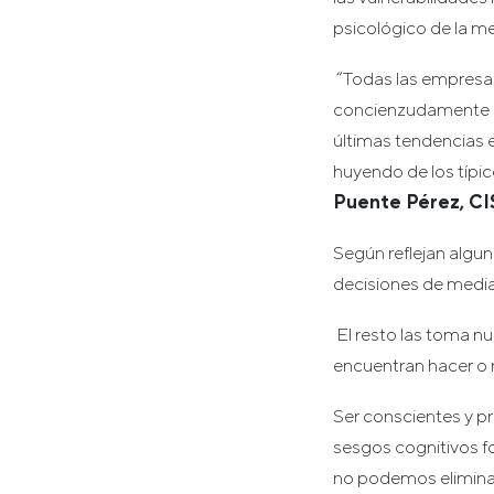
psicológico de la m
“Todas las empresas
concienzudamente a 
últimas tendencias 
huyendo de los típi
Puente Pérez, CI
Según reflejan algu
decisiones de media 
El resto las toma nu
encuentran hacer o n
Ser conscientes y p
sesgos cognitivos f
no podemos eliminar