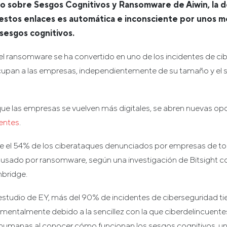
o sobre Sesgos Cognitivos y Ransomware de Aiwin, la d
 estos enlaces es automática e inconsciente por unos 
sesgos cognitivos.
 el ransomware se ha convertido en uno de los incidentes de c
upan a las empresas, independientemente de su tamaño y el s
que las empresas se vuelven más digitales, se abren nuevas op
uentes
.
ue el 54% de los ciberataques denunciados por empresas de t
usado por ransomware, según una investigación de Bitsight co
bridge.
studio de EY, más del 90% de incidentes de ciberseguridad tie
mentalmente debido a la sencillez con la que ciberdelincuent
s humanas al conocer cómo funcionan los sesgos cognitivos, 