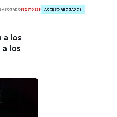
N ABOGADO
932 710 239
ACCESO ABOGADOS
 a los
 a los