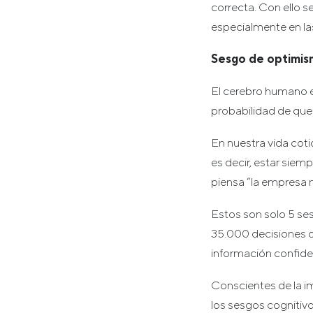
correcta. Con ello s
especialmente en las
Sesgo de optimism
El cerebro humano e
probabilidad de que
En nuestra vida coti
es decir, estar sie
piensa “la empresa n
Estos son solo 5 ses
35.000 decisiones qu
información confiden
Conscientes de la 
los sesgos cognitivo