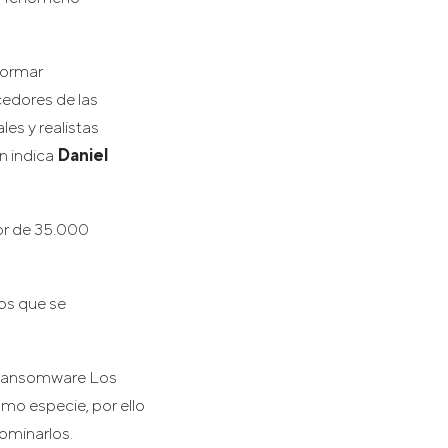
formar
cedores de las
les y realistas
n indica
Daniel
or de 35.000
los que se
l ransomware Los
mo especie, por ello
ominarlos.