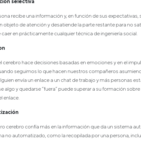
ión selectiva
ona recibe una información y, en función de sus expectativas,
objeto de atención y desatiende la parte restante para no sa
 caer en prácticamente cualquier técnica de ingeniería social.
on
el cerebro hace decisiones basadas en emociones y en el impul
 cuando seguimos lo que hacen nuestros compañeros asumiend
alguien envía un enlace a un chat de trabajo y más personas e
rse algo y quedarse “fuera” puede superar a su formación sobre
l enlace.
ización
o cerebro confía más en la información que da un sistema au
ma no automatizado, como la recopilada por una persona, incl