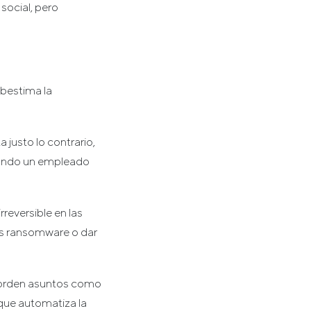
social, pero
bestima la
 justo lo contrario,
cuando un empleado
reversible en las
ces ransomware o dar
borden asuntos como
 que automatiza la