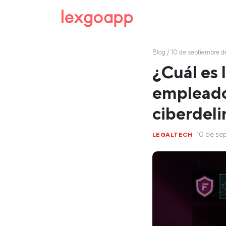
Blog
/ 10 de septiembre d
¿Cuál es 
empleados
ciberdel
· 10 de se
LEGALTECH