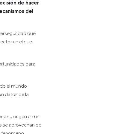
ecisión de hacer
mecanismos del
iberseguridad que
ector en el que
ortunidades para
odo el mundo
n datos de la
ne su origen en un
es se aprovechan de
un fenómeno