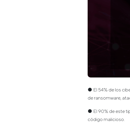
● El 54% de los ci
de ransomware, ataq
● El 90% de este tip
código malicioso.