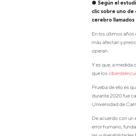
● Según el estudi
clic sobre uno de
cerebro llamados 
En los últimos años
más afectan y preoc
operan.
Y es que, a medida 
que los
ciberdelinc
Prueba de ello es q
durante 2020 fue ca
Universidad de Cam
De acuerdo con un e
error humano, funda
las vulnerabilidade