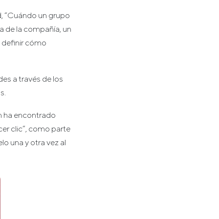
ad, “Cuándo un grupo
ia de la compañía, un
 definir cómo
es a través de los
s.
in ha encontrado
r clic”, como parte
o una y otra vez al