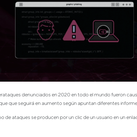
berataques denunciados en 2020 en todo el mundo fueron cau
ue que seguirá en aumento según apuntan diferentes informe
o de ataques se producen por un clic de un usuario en un enla