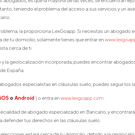
 abogados, es que la mayoría de las veces, se encuentran lejos
tanto, teniendo el problema del acceso a sus servicios y un a
cano.
problema, la proporciona LexGoapp. Si necesitas un abogado e
a de tu domicilio, solamente tienes que entrar en
www.lexgoap
sta cerca de ti.
y la geolocalización incorporada, puedes encontrar abogados 
s de España.
bogados especialistas en cláusulas suelo, puedes seguir los s
iOS
o
Android
) o entra en
www.lexgoapp.com
specialidad de abogado especializado en Bancario, y encontrar
defender tus derechos en las cláusulas suelo.
elecciones estará cerca de tu domicilio, debido a la geolocali