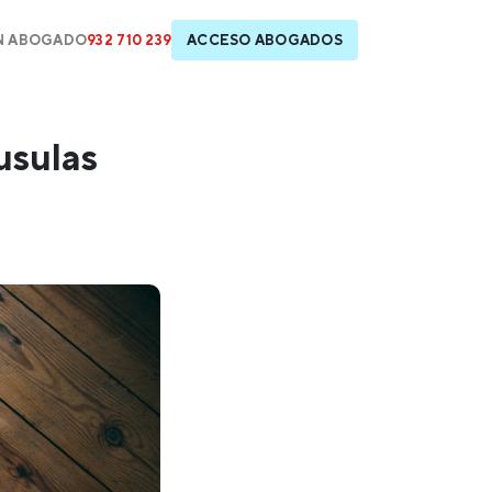
N ABOGADO
932 710 239
ACCESO ABOGADOS
usulas