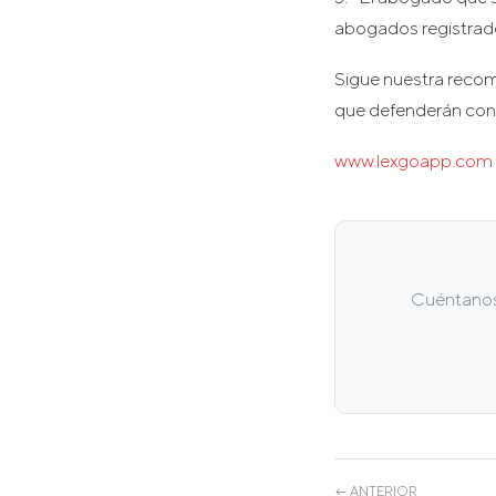
abogados registrad
Sigue nuestra recom
que defenderán con
www.lexgoapp.com
Cuéntanos 
← ANTERIOR