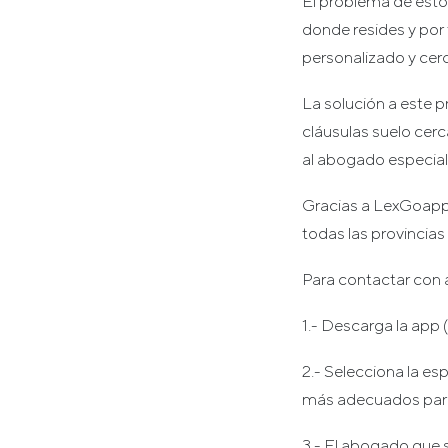
El problema de estos
donde resides y por 
personalizado y cer
La solución a este 
cláusulas suelo cerc
al abogado especiali
Gracias a LexGoapp 
todas las provincia
Para contactar con a
1.- Descarga la app (
2.- Selecciona la e
más adecuados para 
3.- El abogado que s