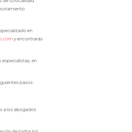
 de tu localidad
sesoramiento
specializado en
p.com
y encontrarás
especialistas, en
iguientes pasos:
ás a los abogados
zación de todos los