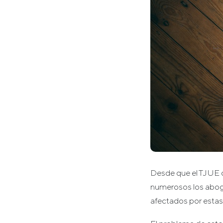
Desde que el TJUE d
numerosos los abog
afectados por estas