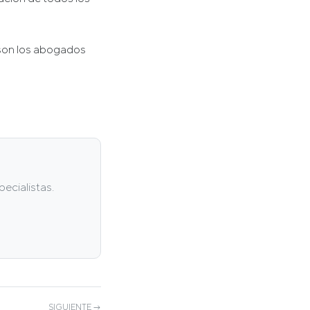
 son los abogados
ecialistas.
SIGUIENTE →