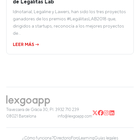
de Legálitas Lab
Idnotarial, Legaline y Lawers, han sido los tres proyectos
ganadores de los premios #LegálitasLAB2018 que,
dirigidos a startups, reconocía a los mejores proyectos
de…
LEER MÁS →
Travessera de Gràcia 30, Pl. 3
932 710 239
08021 Barcelona
info@lexgoapp.com
¿Cómo funciona?
Directorio
Foro
Learning
Guías legales