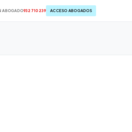
N ABOGADO
932 710 239
ACCESO ABOGADOS