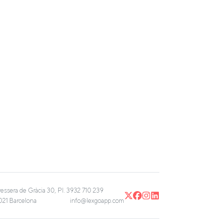
vessera de Gràcia 30, Pl. 3
932 710 239
21 Barcelona
info@lexgoapp.com