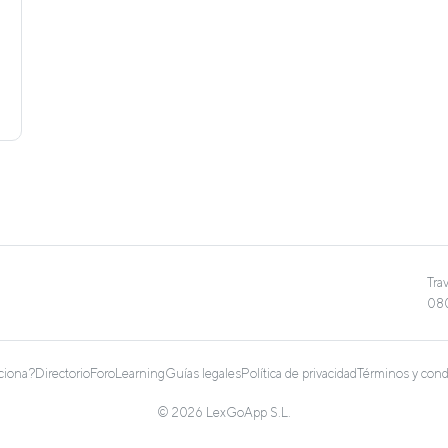
Tra
080
ciona?
Directorio
Foro
Learning
Guías legales
Política de privacidad
Términos y cond
© 2026 LexGoApp S.L.