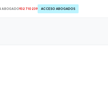
N ABOGADO
932 710 239
ACCESO ABOGADOS