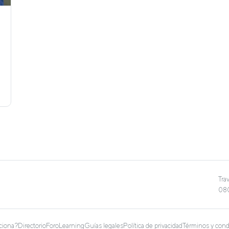
Tra
080
ciona?
Directorio
Foro
Learning
Guías legales
Política de privacidad
Términos y cond