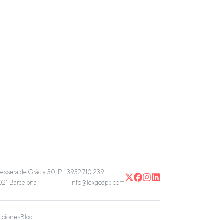
vessera de Gràcia 30, Pl. 3
932 710 239
21 Barcelona
info@lexgoapp.com
iciones
Blog