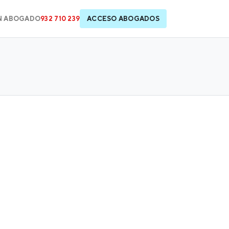
N ABOGADO
932 710 239
ACCESO ABOGADOS